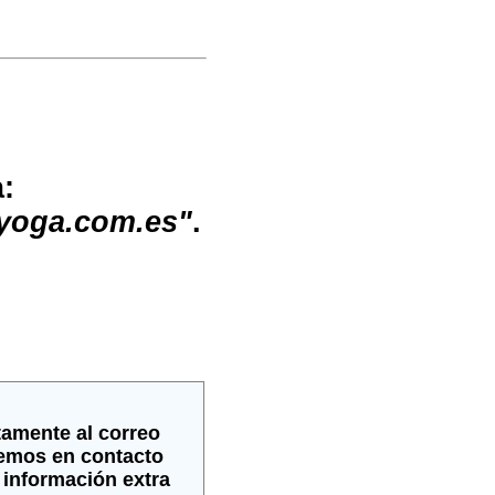
:
syoga.com.es"
.
tamente al correo
emos en contacto
r información extra