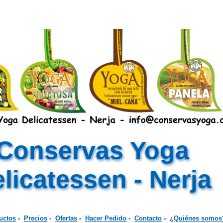
Conservas Yoga
licatessen - Nerja
uctos
-
Precios
-
Ofertas
-
Hacer Pedido
-
Contacto
-
¿Quiénes somos