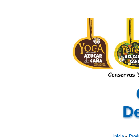
De
Inicio
-
Prod