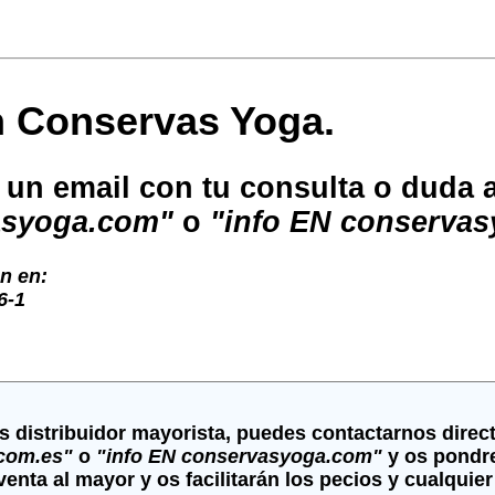
n Conservas Yoga.
un email con tu consulta o duda a
asyoga.com"
o
"info EN conserva
n en:
6-1
es distribuidor mayorista, puedes contactarnos direc
com.es"
o
"info
EN
conservasyoga.com"
y os pondr
enta al mayor y os facilitarán los pecios y cualquie